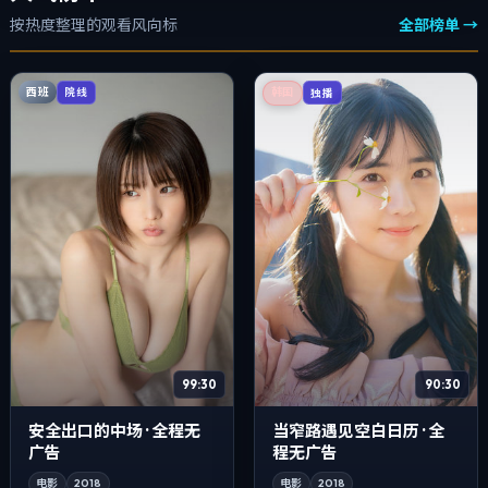
按热度整理的观看风向标
全部榜单 →
西班
院线
韩国
独播
99:30
90:30
安全出口的中场 · 全程无
当窄路遇见空白日历 · 全
广告
程无广告
电影
2018
电影
2018