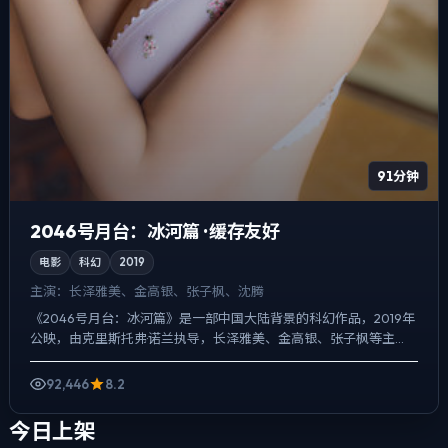
91分钟
2046号月台：冰河篇 · 缓存友好
电影
科幻
2019
主演：
长泽雅美、金高银、张子枫、沈腾
《2046号月台：冰河篇》是一部中国大陆背景的科幻作品，2019年
公映，由克里斯托弗·诺兰执导，长泽雅美、金高银、张子枫等主
演。用双线叙事把过去与现在拧成一股绳，喜剧桥段服务于...
92,446
8.2
今日上架