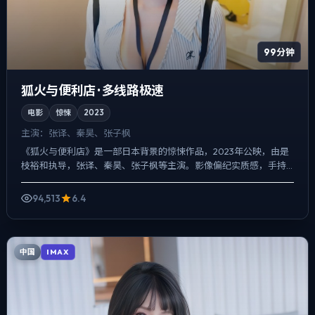
99分钟
狐火与便利店 · 多线路极速
电影
惊悚
2023
主演：
张译、秦昊、张子枫
《狐火与便利店》是一部日本背景的惊悚作品，2023年公映，由是
枝裕和执导，张译、秦昊、张子枫等主演。影像偏纪实质感，手持
与固定机位交替出现，悬疑外壳下，更想讨论的是「记忆是否可...
94,513
6.4
中国
IMAX