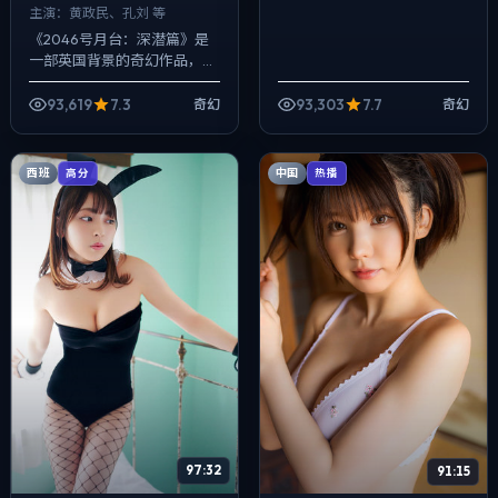
主演：
黄政民、孔刘 等
《2046号月台：深潜篇》是
一部英国背景的奇幻作品，
2019年公映，由克里斯托弗·诺
兰执导，黄政民、孔刘、谭卓
93,619
7.3
93,303
7.7
奇幻
奇幻
等主演。用双线叙事把过去与
现在拧成...
西班
中国
高分
热播
97:32
91:15