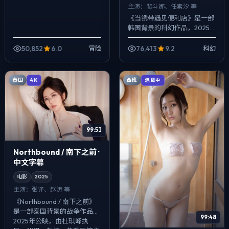
主演：
裴斗娜、任素汐 等
《当锈带遇见便利店》是一部
韩国背景的科幻作品，2025
年公映，由洪常秀执导，裴斗
娜、任素汐、章子怡等主演。
50,852
6.0
76,413
9.2
冒险
科幻
以冷峻镜头对准普通人的抉择
瞬间，人物在...
泰国
西班
4K
连载中
99:51
Northbound / 南下之前 ·
中文字幕
电影
2025
主演：
张译、赵涛 等
《Northbound / 南下之前》
是一部泰国背景的战争作品，
99:48
2025年公映，由杜琪峰执