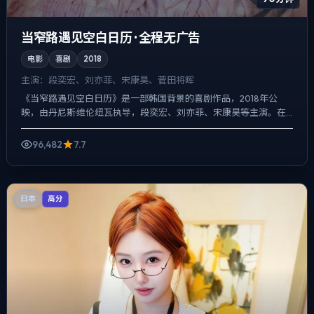
当窄路遇见空白日历 · 全程无广告
电影
喜剧
2018
主演：
段奕宏、刘亦菲、宋康昊、菅田将晖
《当窄路遇见空白日历》是一部韩国背景的喜剧作品，2018年公
映，由丹尼斯·维伦纽瓦执导，段奕宏、刘亦菲、宋康昊等主演。在
类型片框架里埋入作者式旁白与留白，真相并非一次性抛出，而...
96,482
7.7
日本
高分