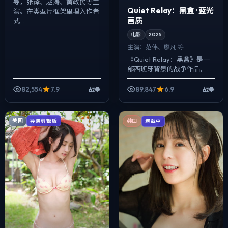
导，张译、赵涛、黄政民等主
Quiet Relay：黑盒 · 蓝光
演。在类型片框架里埋入作者
画质
式...
电影
2025
主演：
范伟、廖凡 等
《Quiet Relay：黑盒》是一
部西班牙背景的战争作品，
2025年公映，由洪常秀执
导，范伟、廖凡、秦昊等主
82,554
7.9
89,847
6.9
战争
战争
演。影像偏纪实质感，手持与
固定机位...
美国
导演剪辑版
韩国
连载中