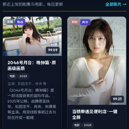
新近上架的剧集与电影，每日更新
全部新片 →
法国
院线
韩国
高分
99:09
2046号月台：晚钟篇 · 原
画级画质
电影
2025
主演：
松田龙平、肖央 等
《2046号月台：晚钟篇》是
一部法国背景的冒险作品，
99:23
2025年公映，由魏德圣执
导，松田龙平、肖央、宋康昊
当锈带遇见便利店 · 一键
等主演。用双线叙事把过去与
全屏
现在拧成一股绳...
电影
2025