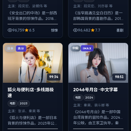
主演：
段奕宏、梁朝伟 等
主演：
段奕宏、刘亦菲 等
《安全出口的中场》是一部西
《当窄路遇见空白日历》是一
班牙背景的惊悚作品，2018年
部韩国背景的喜剧作品，2018
公映，由文牧野执导，段奕
年公映，由丹尼斯·维伦纽瓦执
宏、梁朝伟、李秉宪等主演。
导，段奕宏、刘亦菲、宋康昊
96,759
6.5
96,482
7.7
惊悚
喜剧
配乐克制，关键场面反而以环
等主演。在类型片框架里埋入
境声托情绪，...
作者式旁...
中国
日本
IMAX
高分
99:34
98:51
狐火与便利店 · 多线路极
2046号月台 · 中文字幕
速
电影
2024
电影
2023
主演：
秦昊、裴斗娜 等
主演：
张译、秦昊 等
《2046号月台》是一部中国
台湾背景的冒险作品，2024
《狐火与便利店》是一部日本
年公映，由王家卫执导，秦
背景的惊悚作品，2023年公
昊、裴斗娜、朱一龙等主演。
映，由是枝裕和执导，张译、