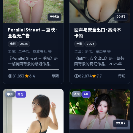
99:50
99:57
Parallel Street — 重映 ·
回声与安全出口 · 高清不
全程无广告
卡顿
电影
2025
电影
2025
主演：
章子怡、蕾雅·赛杜 等
主演：
范伟、宋康昊 等
《Parallel Street — 重映》是
《回声与安全出口》是一部韩
一部美国背景的悬疑作品，
国背景的奇幻作品，2025年
2025年公映，由林超贤执
公映，由陈凯歌执导，范伟、
导，章子怡、蕾雅·赛杜、咏梅
宋康昊、蕾雅·赛杜等主演。配
81,853
6.4
82,874
7.7
悬疑
奇幻
等主演。节奏先抑后扬...
乐克制，关键场面反而以环境
声托情绪，...
中国
法国
高分
4K
99:07