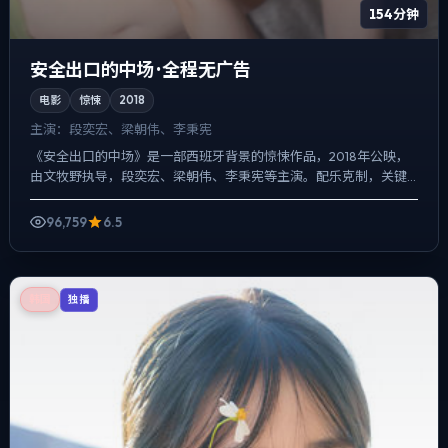
154分钟
安全出口的中场 · 全程无广告
电影
惊悚
2018
主演：
段奕宏、梁朝伟、李秉宪
《安全出口的中场》是一部西班牙背景的惊悚作品，2018年公映，
由文牧野执导，段奕宏、梁朝伟、李秉宪等主演。配乐克制，关键
场面反而以环境声托情绪，人物在道德灰区反复试探，观众情绪...
96,759
6.5
韩国
独播