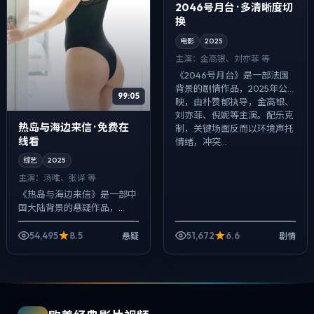
2046号月台 · 多清晰度切
换
电影
2025
主演：
金高银、刘亦菲 等
《2046号月台》是一部法国
背景的剧情作品，2025年公
99:05
映，由朴赞郁执导，金高银、
刘亦菲、倪妮等主演。配乐克
热岛与海边来信 · 免费在
制，关键场面反而以环境声托
线看
情绪，冲突...
综艺
2025
主演：
汤唯、张译 等
《热岛与海边来信》是一部中
国大陆背景的悬疑作品，
2025年公映，由克里斯托弗·
诺兰执导，汤唯、张译、宋康
54,495
8.5
51,672
6.6
悬疑
剧情
昊等主演。配乐克制，关键场
面反而以环境声...