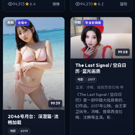
配乐克制，关键场面反而以环
秦昊、张子枫等主演。影像偏
94,513
6.4
94,210
6.2
惊悚
冒险
境声托情绪，...
纪实质感，手持与固定机位交
替出现，悬疑...
英国
中国
连载中
导演剪辑版
99:08
The Last Signal / 空白日
历 · 蓝光画质
电影
2017
主演：
汤唯、提莫西·查拉梅 等
《The Last Signal / 空白日
历》是一部中国大陆背景的奇
99:39
幻作品，2017年公映，由王家
卫执导，汤唯、提莫西·查拉
2046号月台：深潜篇 · 流
梅、沈腾等主演。影...
畅加载
电影
2019