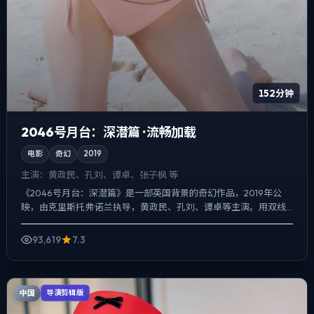
152分钟
2046号月台：深潜篇 · 流畅加载
电影
奇幻
2019
主演：
黄政民、孔刘、谭卓、张子枫 等
《2046号月台：深潜篇》是一部英国背景的奇幻作品，2019年公
映，由克里斯托弗·诺兰执导，黄政民、孔刘、谭卓等主演。用双线
叙事把过去与现在拧成一股绳，喜剧桥段服务于人物性格，...
93,619
7.3
中国
导演剪辑版