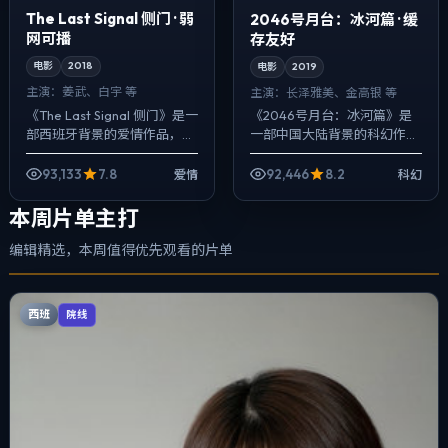
The Last Signal 侧门 · 弱
2046号月台：冰河篇 · 缓
网可播
存友好
电影
2018
电影
2019
主演：
姜武、白宇 等
主演：
长泽雅美、金高银 等
《The Last Signal 侧门》是一
《2046号月台：冰河篇》是
部西班牙背景的爱情作品，
一部中国大陆背景的科幻作
2018年公映，由魏德圣执导，
品，2019年公映，由克里斯托
姜武、白宇、肖央等主演。把
弗·诺兰执导，长泽雅美、金高
93,133
7.8
92,446
8.2
爱情
科幻
城市当作角色来写，夜...
银、张子枫等主演。用双线叙
事把过去...
本周片单主打
编辑精选，本周值得优先观看的片单
西班
院线