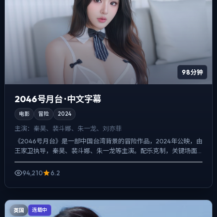
98分钟
2046号月台 · 中文字幕
电影
冒险
2024
主演：
秦昊、裴斗娜、朱一龙、刘亦菲
《2046号月台》是一部中国台湾背景的冒险作品，2024年公映，由
王家卫执导，秦昊、裴斗娜、朱一龙等主演。配乐克制，关键场面
反而以环境声托情绪，动作戏服务于叙事节点，每场打斗都...
94,210
6.2
英国
连载中