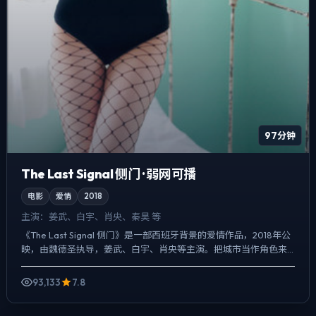
97分钟
The Last Signal 侧门 · 弱网可播
电影
爱情
2018
主演：
姜武、白宇、肖央、秦昊 等
《The Last Signal 侧门》是一部西班牙背景的爱情作品，2018年公
映，由魏德圣执导，姜武、白宇、肖央等主演。把城市当作角色来
写，夜景与雨声贯穿全片，爱情线并不喧宾...
93,133
7.8