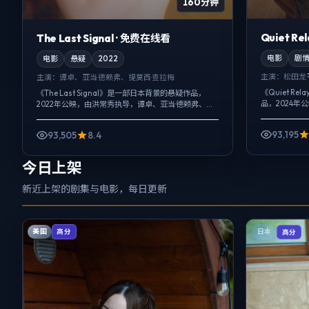
160分钟
Quiet R
The Last Signal · 免费在线看
电影
剧
电影
悬疑
2022
主演：
松田龙
主演：
谭卓、亚当·德赖弗、提莫西·查拉梅
《Quiet R
《The Last Signal》是一部日本背景的悬疑作品，
品，2024
2022年公映，由洪常秀执导，谭卓、亚当·德赖弗、提
提莫西·查拉
莫西·查拉梅等主演。配乐克制，关键场面反而以环境
雨声贯穿全片，
声托情绪，悬疑外...
93,195
93,505
8.4
今日上架
新近上架的剧集与电影，每日更新
美国
高分
日本
高分