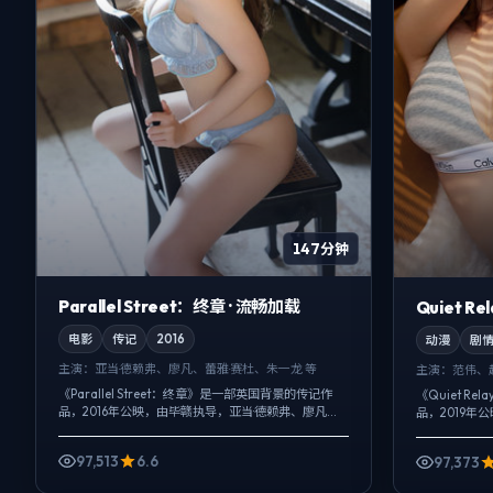
147分钟
Parallel Street：终章 · 流畅加载
Quiet R
电影
传记
2016
动漫
剧
主演：
亚当·德赖弗、廖凡、蕾雅·赛杜、朱一龙 等
主演：
范伟、
《Parallel Street：终章》是一部英国背景的传记作
《Quiet R
品，2016年公映，由毕赣执导，亚当·德赖弗、廖凡、
品，2019
蕾雅·赛杜等主演。把城市当作角色来写，夜景与雨声
等主演。把城
贯穿全片，一场...
片，悬疑外壳下
97,513
6.6
97,373