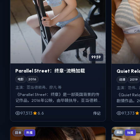
99:59
Parallel Street：终章 · 流畅加载
Quiet Re
电影
2016
动漫
2019
主演：
亚当·德赖弗、廖凡 等
主演：
范伟、
《Parallel Street：终章》是一部英国背景的传
《Quiet 
记作品，2016年公映，由毕赣执导，亚当·德赖
剧情作品，2
弗、廖凡、蕾雅·赛杜等主演。把城市当作角...
伟、赵涛、
写，夜景...
97,513
6.6
97,373
传记
英国
日本
独播
热播