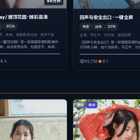
88分钟
elay / 屋顶花园 · 臻彩高清
回声与安全出口 · 一键全屏
情
2024
电影
战争
2018
平、咏梅、提莫西·查拉梅、易烊千玺
主演：
河正宇、刘亦菲、菅田将晖
elay / 屋顶花园》是一部英国背景的剧情作
《回声与安全出口》是一部泰国背景的
年公映，由洪常秀执导，松田龙平、咏梅、
2018年公映，由宁浩执导，河正宇、刘
梅等主演。把城市当作角色来写，夜景与
晖等主演。配乐克制，关键场面反而以
一...
绪，人物在道德灰区反复试探，观众情绪被
8.4
92,758
8.1
西班
院线