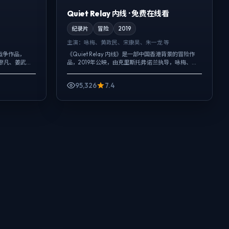
Quiet Relay 内线 · 免费在线看
纪录片
冒险
2019
主演：
咏梅、黄政民、宋康昊、朱一龙 等
战争作品，
《Quiet Relay 内线》是一部中国香港背景的冒险作
，廖凡、姜武、
品，2019年公映，由克里斯托弗·诺兰执导，咏梅、黄
而以环境声托
政民、宋康昊等主演。影像偏纪实质感，手持与固定
.
机位交替出现，人物在...
95,326
7.4