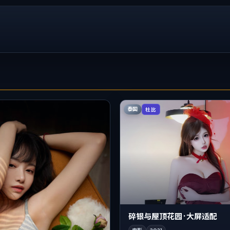
泰国
杜比
碎银与屋顶花园 · 大屏适配