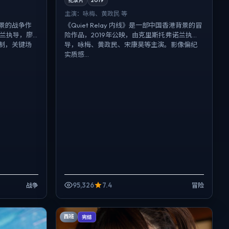
纪录片
2019
主演：
咏梅、黄政民 等
景的战争作
《Quiet Relay 内线》是一部中国香港背景的冒
诺兰执导，廖
险作品，2019年公映，由克里斯托弗·诺兰执
制，关键场
导，咏梅、黄政民、宋康昊等主演。影像偏纪
实质感...
95,326
7.4
战争
冒险
西班
完结