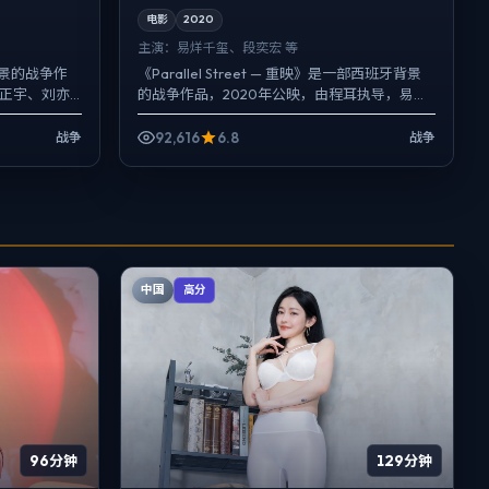
电影
2020
主演：
易烊千玺、段奕宏 等
景的战争作
《Parallel Street — 重映》是一部西班牙背景
河正宇、刘亦
的战争作品，2020年公映，由程耳执导，易烊
关键场面反
千玺、段奕宏、松田龙平等主演。节奏先抑后...
92,616
6.8
战争
战争
中国
高分
96分钟
129分钟