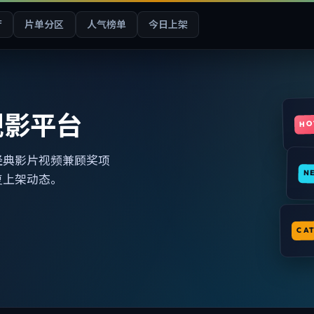
厅
片单分区
人气榜单
今日上架
观影平台
HO
经典影片视频兼顾奖项
N
复上架动态。
CA