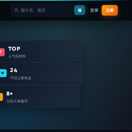
登录
注册
搜
TOP
T
人气风向标
24
EW
今日上架条目
8+
T
分区片单直达