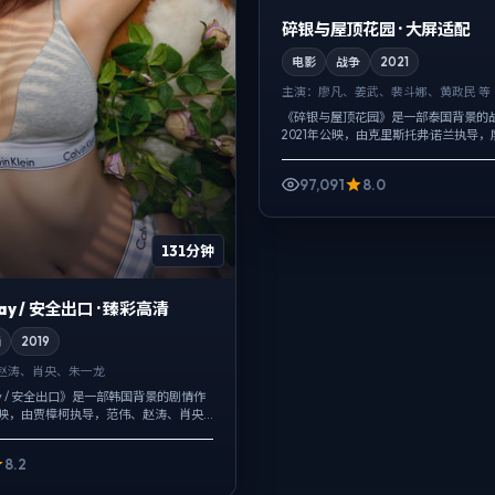
碎银与屋顶花园 · 大屏适配
电影
战争
2021
主演：
廖凡、姜武、裴斗娜、黄政民 等
《碎银与屋顶花园》是一部泰国背景的
2021年公映，由克里斯托弗·诺兰执导
裴斗娜等主演。配乐克制，关键场面反
情绪，爱情线并不喧宾夺主，却成为推..
97,091
8.0
131分钟
elay / 安全出口 · 臻彩高清
情
2019
赵涛、肖央、朱一龙
elay / 安全出口》是一部韩国背景的剧情作
年公映，由贾樟柯执导，范伟、赵涛、肖央
市当作角色来写，夜景与雨声贯穿全
，更想...
8.2