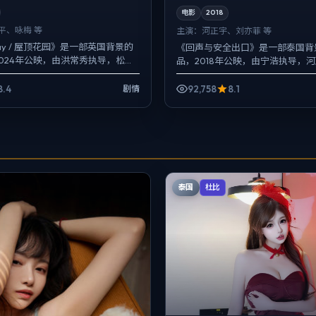
电影
2018
平、咏梅 等
主演：
河正宇、刘亦菲 等
Relay / 屋顶花园》是一部英国背景的
《回声与安全出口》是一部泰国背
024年公映，由洪常秀执导，松田
品，2018年公映，由宁浩执导，
提莫西·查拉梅等主演。把城市当
菲、菅田将晖等主演。配乐克制，
而以环境声托情绪，人...
8.4
92,758
8.1
剧情
泰国
杜比