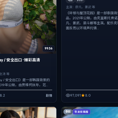
电影
2021
主演：
廖凡、姜武 等
《碎银与屋顶花园》是一部泰国背
品，2021年公映，由克里斯托弗·
凡、姜武、裴斗娜等主演。配乐克
面反而以环境声托情...
99:56
lay / 安全出口 · 臻彩高清
赵涛 等
Relay / 安全出口》是一部韩国背景的
019年公映，由贾樟柯执导，范
肖央等主演。把城市当作角色来
8.2
97,091
8.0
剧情
泰国
导演剪辑版