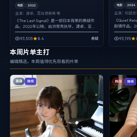
电影
2024
电影
2022
主演：
松田龙
主演：
谭卓、亚当·德赖弗 等
《Quiet 
《The Last Signal》是一部日本背景的悬疑作
剧情作品，2
品，2022年公映，由洪常秀执导，谭卓、亚当·
龙平、咏梅、
德赖弗、提莫西·查拉梅等主演。配乐克制，关...
作...
93,505
8.4
93,195
悬疑
本周片单主打
编辑精选，本周值得优先观看的片单
英国
院线
韩国
院线