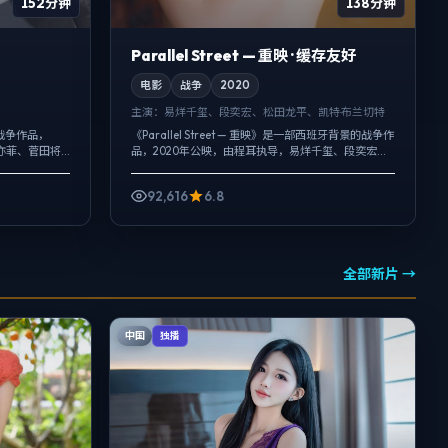
152分钟
138分钟
Parallel Street — 重映 · 缓存友好
电影
战争
2020
主演：
易烊千玺、段奕宏、松田龙平、凯特·布兰切特
战争作品，
《Parallel Street — 重映》是一部西班牙背景的战争作
亦菲、菅田将
品，2020年公映，由程耳执导，易烊千玺、段奕宏、
环境声托情
松田龙平等主演。节奏先抑后扬，前半段铺陈日常，
...
后半段陡然收...
92,616
6.8
全部新片 →
中国
独播